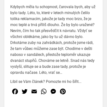
Kdybych měla tu schopnost, čarovala bych, aby už
bylo tady. Léto, to, které v letech minulých čelilo
tolika reklamacím, jakože je tady moc brzo, že je
moc teplé a trvá příliš dlouho. Že by bylo uražené?
Nevím, čím ho tak přesvědčit k návratu. Vždyť se
všichni oblékáme, jako by tu už dávno bylo.
Drkotáme zuby na zahrádkách, protože jsme rádi,
že tam vůbec můžeme zase být. Chodíme v dešti
naboso v sandálech, přestože teploměr ukazuje
dvanáct stupňů. Chováme se letně. Snad nás tedy
vyslyší, slituje se a bude zase tady, protože je
opravdu načase. Léto, vrať se…
Líbil se Vám článek? Pomozte mi ho šířit...
Facebook
Twitter
Email
WhatsApp
Messenger
Pinterest