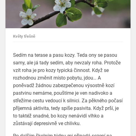
Květy třešně
Sedím na terase a pasu kozy. Teda ony se pasou
samy, ale já tady sedím, aby nevzaly roha. Protože
vzít roha je pro kozy typická činnost. Když se
rozhodnou změnit místo pobytu, jdou… A
poněvadž žádnou zabezpečenou výsostně kozí
pastvinu nemáme, pouštíme je ven nadivoko a
střežíme cestu vedoucí k silnici. Za pěkného počasí
příjemná aktivita, tedy spíše pasivita. Když prší, je
to taktéž snadné, bo kozy nenávidí vlhko a
zůstávají depresivně ve chlívku.
Po dalším školním týdnu mi připadá sezení na