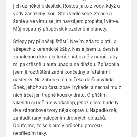
jich už několik desítek. Rostou jako z vody, když u
vody zasazeny jsou. Stojí vedle sebe, ztepilé a
štíhlé a ve větru se jim navzájem proplétají větve.
Můj nepatrný příspěvek k ozelenění planety.
Střepy prý přinášejí štěstí. Nevím, zda to platí i o
střepech z keramické žáby. Nesla jsem tu čerstvě
zabalenou dekoraci téměř nábožně v náručí, aby
mi pak těsně u auta upadla na dlažbu. Způsobila
jsem jí roztříštění zadní končetiny s fatálními
následky. Na záhonku na ni čeká další invalida.
Šnek, jehož zub času zbavil tykadel a nechal mu z
nich trčet jen trapné kousky drátu. O příštím
víkendu si udělám workshop, jehož cílem bude ty
dva záhonkové tvory nějak opravit. Napadlo mě,
zahladit rány nalepením drobných oblázků.
Doufejme, že se k nim v průběhu procesu
nepřilepím taky.