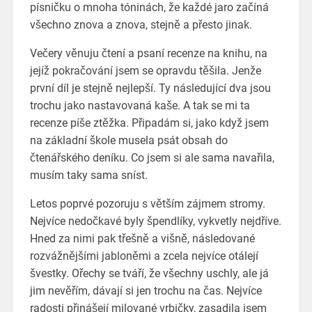
písničku o mnoha tóninách, že každé jaro začíná
všechno znova a znova, stejně a přesto jinak.
Večery věnuju čtení a psaní recenze na knihu, na
jejíž pokračování jsem se opravdu těšila. Jenže
první díl je stejně nejlepší. Ty následující dva jsou
trochu jako nastavovaná kaše. A tak se mi ta
recenze píše ztěžka. Připadám si, jako když jsem
na základní škole musela psát obsah do
čtenářského deníku. Co jsem si ale sama navařila,
musím taky sama sníst.
Letos poprvé pozoruju s větším zájmem stromy.
Nejvíce nedočkavé byly špendlíky, vykvetly nejdříve.
Hned za nimi pak třešně a višně, následované
rozvážnějšími jabloněmi a zcela nejvíce otálejí
švestky. Ořechy se tváří, že všechny uschly, ale já
jim nevěřím, dávají si jen trochu na čas. Nejvíce
radosti přinášejí milované vrbičky, zasadila jsem