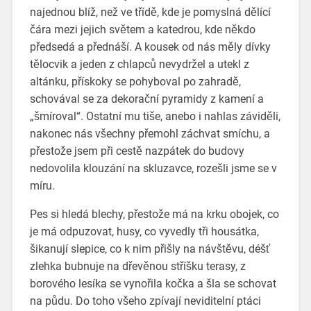
najednou blíž, než ve třídě, kde je pomyslná dělící
čára mezi jejich světem a katedrou, kde někdo
předsedá a přednáší. A kousek od nás měly dívky
tělocvik a jeden z chlapců nevydržel a utekl z
altánku, přískoky se pohyboval po zahradě,
schovával se za dekorační pyramidy z kamení a
„šmíroval“. Ostatní mu tiše, anebo i nahlas záviděli,
nakonec nás všechny přemohl záchvat smíchu, a
přestože jsem při cestě nazpátek do budovy
nedovolila klouzání na skluzavce, rozešli jsme se v
míru.
Pes si hledá blechy, přestože má na krku obojek, co
je má odpuzovat, husy, co vyvedly tři housátka,
šikanují slepice, co k nim přišly na návštěvu, déšť
zlehka bubnuje na dřevěnou stříšku terasy, z
borového lesíka se vynořila kočka a šla se schovat
na půdu. Do toho všeho zpívají neviditelní ptáci