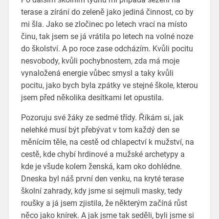
terase a zírání do zeleně jako jediná činnost, co by
mi šla. Jako se zločinec po letech vrací na místo
činu, tak jsem se já vrátila po letech na volné noze
do školství. A po roce zase odcházím. Kvůli pocitu
nesvobody, kvůli pochybnostem, zda má moje
vynaložená energie vůbec smysl a taky kvůli
pocitu, jako bych byla zpátky ve stejné škole, kterou
jsem před několika desítkami let opustila.
Pozoruju své žáky ze sedmé třídy. Říkám si, jak
nelehké musí být přebývat v tom každý den se
měnícím těle, na cestě od chlapectví k mužství, na
cestě, kde chybí hrdinové a mužské archetypy a
kde je všude kolem ženská, kam oko dohlédne.
Dneska byl náš první den venku, na kryté terase
školní zahrady, kdy jsme si sejmuli masky, tedy
roušky a já jsem zjistila, že některým začíná růst
něco jako knírek. A jak jsme tak seděli, byli jsme si