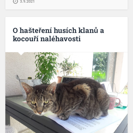
3.9.2021
O hašteření husích klanů a
kocouří naléhavosti