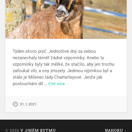
Týden skoro pryč. Jednotlivé dny za sebou
nezanechaly téměř žádné vzpomínky. Anebo ty
vzpomínky byly tak mělké, že stačilo, aby jen trochu
zafoukal vítr, a ony zmizely. Jedinou výjimkou byl a
stále je Milenec lady Chatterleyové. Jenže jak
poslouchám díl …
číst více
31.1.2021
© 2026
V JINÉM RYTMU
NAHORU ↑