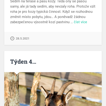
Sedím na terase a pasu kozy. Teda ony se pasou
samy, ale já tady sedím, aby nevzaly roha. Protože vzít
roha je pro kozy typická činnost. Když se rozhodnou
změnit místo pobytu, jdou… A poněvadž žádnou
zabezpečenou výsostně kozí pastvinu …
číst více
28.5.2021
Týden 4…