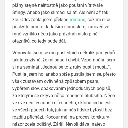
plány stejně nelítostně jako pouštní vítr tváře
Sfingy. Anebo jako slimáci salát. Ale není až tak
zle. Odevzdala jsem překlad
románu
, což mi sice
poskytlo prostor k dalším činnostem, zároveň ve
mně vzniklo něco jako prázdné místo plné
otazníků, co tedy bude dál.
Věnovala jsem se mu posledních několik pár týdnů
tak intenzivně, že mi snad i chybí. Vzpomněla jsem
si na seminář „Jednou se to z ruky pustit musí…“.
Pustila jsem ho, anebo spíše pustila jsem se, přesto
však zůstávám ovlivněná způsobem psaní,
výběrem slov, opakováním jednoduchých popisů,
za kterými se skrývá něco mnohem hlubšího. Něco
ve své neučesanosti učesaného, skloňující bolest
ve všech pádech tak, jak na nás lidské bytosti bez
rozdílu přichází. Kocour měl na proces korektury
názor zcela odlišný. Žárlil. Nevoli dával najevo