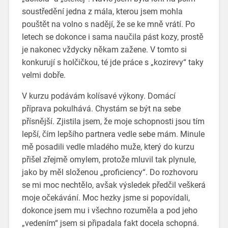
soustředění jedna z mála, kterou jsem mohla
pouštět na volno s nadějí, že se ke mně vrátí. Po
letech se dokonce i sama naučila pást kozy, prostě
je nakonec vždycky někam zažene. V tomto si
konkurují s holčičkou, té jde práce s „kozirevy“ taky
velmi dobře.
V kurzu podávám kolísavé výkony. Domácí
příprava pokulhává. Chystám se být na sebe
přísnější. Zjistila jsem, že moje schopnosti jsou tím
lepší, čím lepšího partnera vedle sebe mám. Minule
mě posadili vedle mladého muže, který do kurzu
přišel zřejmě omylem, protože mluvil tak plynule,
jako by měl složenou „proficiency“. Do rozhovoru
se mi moc nechtělo, avšak výsledek předčil veškerá
moje očekávání. Moc hezky jsme si popovídali,
dokonce jsem mu i všechno rozuměla a pod jeho
„vedením“ jsem si připadala fakt docela schopná.