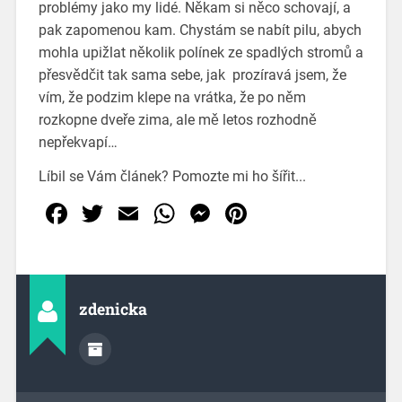
problémy jako my lidé. Někam si něco schovají, a
pak zapomenou kam. Chystám se nabít pilu, abych
mohla upižlat několik polínek ze spadlých stromů a
přesvědčit tak sama sebe, jak prozíravá jsem, že
vím, že podzim klepe na vrátka, že po něm
rozkopne dveře zima, ale mě letos rozhodně
nepřekvapí…
Líbil se Vám článek? Pomozte mi ho šířit...
Facebook
Twitter
Email
WhatsApp
Messenger
Pinterest
zdenicka