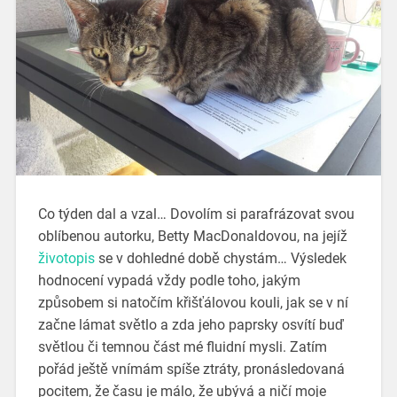
Co týden dal a vzal… Dovolím si parafrázovat svou
oblíbenou autorku, Betty MacDonaldovou, na jejíž
životopis
se v dohledné době chystám… Výsledek
hodnocení vypadá vždy podle toho, jakým
způsobem si natočím křišťálovou kouli, jak se v ní
začne lámat světlo a zda jeho paprsky osvítí buď
světlou či temnou část mé fluidní mysli. Zatím
pořád ještě vnímám spíše ztráty, pronásledovaná
pocitem, že času je málo, že ubývá a ničí moje