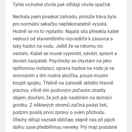
Tyhle vrcholné chvíle pak střídají chvíle opačné.
Nechala jsem posekat zahradu, protože tráva byla
pro normální sekačku nepřekonatelně vysoká.
Hodně se mi to vyplatilo. Najatá síla přesekla kabel
vedoucí od staveništního rozvaděče k zásuvce a
taky hadici na vodu. Ještě že se nikomu nic
nestalo. Kabel se musel vyprostit, odvézt, spravit a
dovézt nazpátek. Psychicky se chystám na jeho
opětovnou instalaci, oprava hadice na vodu je ve
srovnáním s tím nudná akcička, pouze musím
koupit spojku. Třešně na zahradě sklidilo hlavně
ptactvo, višně tím podivným počasím ztratily
objem, doufám, že jich pár nasbírám na domácí
griotku. Z některých stromů začíná padat listí,
podzim posílá první zprávy o svém příchodu.
Ořechy dělají nezralé obličeje, stejně nás při jejich
sběru zase předběhnou veverky. Prý mají podobné