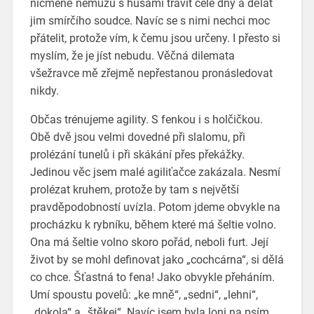
nicméně nemůžu s husami trávit celé dny a dělat
jim smírčího soudce. Navíc se s nimi nechci moc
přátelit, protože vím, k čemu jsou určeny. I přesto si
myslím, že je jíst nebudu. Věčná dilemata
všežravce mě zřejmě nepřestanou pronásledovat
nikdy.
Občas trénujeme agility. S fenkou i s holčičkou.
Obě dvě jsou velmi dovedné při slalomu, při
prolézání tunelů i při skákání přes překážky.
Jedinou věc jsem malé agiliťačce zakázala. Nesmí
prolézat kruhem, protože by tam s největší
pravděpodobností uvízla. Potom jdeme obvykle na
procházku k rybníku, během které má šeltie volno.
Ona má šeltie volno skoro pořád, neboli furt. Její
život by se mohl definovat jako „cochcárna“, si dělá
co chce. Šťastná to fena! Jako obvykle přeháním.
Umí spoustu povelů: „ke mně“, „sedni“, „lehni“,
„dokola“ a „štěkej“. Navíc jsem byla loni na psím