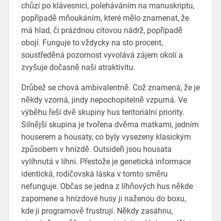
chůzí po klávesnici, poleháváním na manuskriptu,
popřípadě mňoukáním, které mělo znamenat, že
má hlad, či prázdnou citovou nádrž, popřípadě
obojí. Funguje to vždycky na sto procent,
soustředěná pozornost vyvolává zájem okolí a
zvyšuje dočasně naši atraktivitu.
Drůbež se chová ambivalentně. Což znamená, že je
někdy vzorná, jindy nepochopitelně vzpurná. Ve
výběhu řeší dvě skupiny hus teritoriální priority.
Silnější skupina je tvořena dvěma matkami, jedním
houserem a housaty, co byly vysezeny klasickým
způsobem v hnízdě. Outsideři jsou housata
vylíhnutá v líhni. Přestože je genetická informace
identická, rodičovská láska v tomto směru
nefunguje. Občas se jedna z líhňových hus někde
zapomene a hnízdové husy ji naženou do boxu,
kde ji programově frustrují. Někdy zasáhnu,