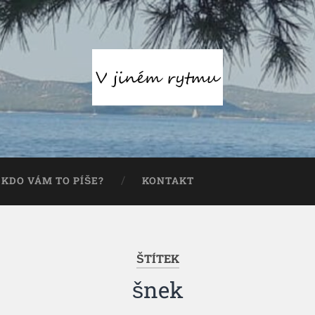
KDO VÁM TO PÍŠE?
KONTAKT
ŠTÍTEK
šnek