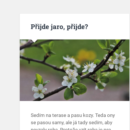
Přijde jaro, přijde?
Sedím na terase a pasu kozy. Teda ony
se pasou samy, ale já tady sedím, aby
nevzaly roha. Protože vzít roha je pro