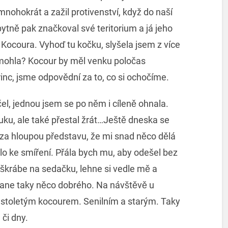
mnohokrát a zažil protivenství, když do naší
ytně pak značkoval své teritorium a já jeho
Kocoura. Vyhoď tu kočku, slyšela jsem z více
h mohla? Kocour by měl venku poločas
rinc, jsme odpovědní za to, co si ochočíme.
l, jednou jsem se po něm i cíleně ohnala.
 ruku, ale také přestal žrát…Ještě dneska se
za hloupou představu, že mi snad něco dělá
 ke smíření. Přála bych mu, aby odešel bez
yškrábe na sedačku, lehne si vedle mě a
stane taky něco dobrého. Na návštěvě u
 stoletým kocourem. Senilním a starým. Taky
 či dny.