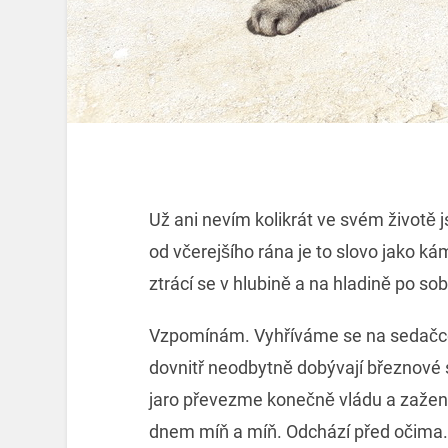
Už ani nevím kolikrát ve svém životě j
od včerejšího rána je to slovo jako k
ztrácí se v hlubině a na hladině po 
Vzpomínám. Vyhříváme se na sedačc
dovnitř neodbytně dobývají březnové s
jaro převezme konečně vládu a zažen
dnem míň a míň. Odchází před očima.