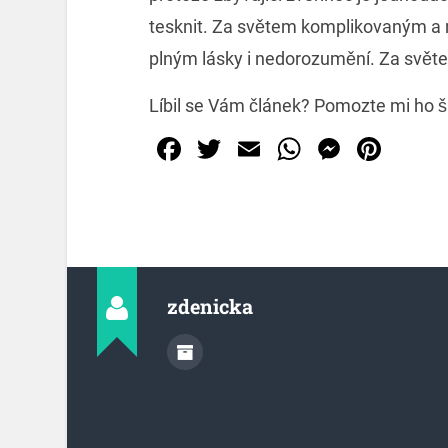
tesknit. Za světem komplikovaným 
plným lásky i nedorozumění. Za svě
Líbil se Vám článek? Pomozte mi ho šíř
Facebook
Twitter
Email
WhatsAp
Messe
Pint
zdenicka