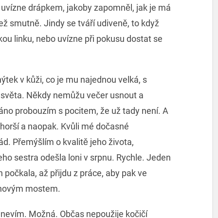
 uvízne drápkem, jakoby zapomněl, jak je má
ž smutně. Jindy se tváří udiveně, to když
ou linku, nebo uvízne při pokusu dostat se
tek v kůži, co je mu najednou velká, s
ví světa. Někdy nemůžu večer usnout a
ráno probouzím s pocitem, že už tady není. A
í horší a naopak. Kvůli mé dočasné
. Přemýšlím o kvalitě jeho života,
ho sestra odešla loni v srpnu. Rychle. Jeden
en počkala, až přijdu z práce, aby pak ve
duhovým mostem.
i nevím. Možná. Občas nepoužije kočičí