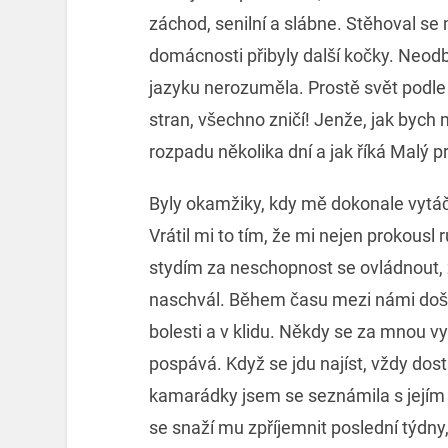
záchod, senilní a slábne. Stěhoval se 
domácnosti přibyly další kočky. Neodb
jazyku nerozuměla. Prostě svět podle 
stran, všechno zničí! Jenže, jak byc
rozpadu několika dní a jak říká Malý p
Byly okamžiky, kdy mě dokonale vytáče
Vrátil mi to tím, že mi nejen prokousl
stydím za neschopnost se ovládnout, 
naschvál. Během času mezi námi došlo
bolesti a v klidu. Někdy se za mnou v
pospává. Když se jdu najíst, vždy do
kamarádky jsem se seznámila s jejím
se snaží mu zpříjemnit poslední týdny,