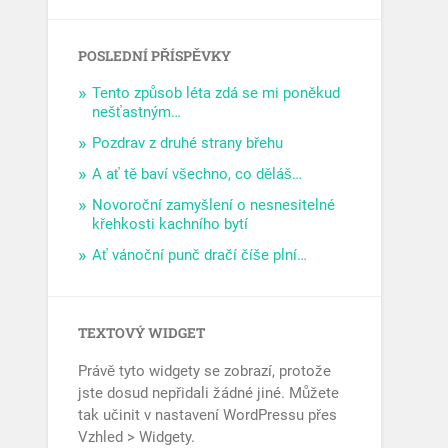
POSLEDNÍ PŘÍSPĚVKY
Tento způsob léta zdá se mi poněkud
nešťastným…
Pozdrav z druhé strany břehu
A ať tě baví všechno, co děláš…
Novoroční zamyšlení o nesnesitelné
křehkosti kachního bytí
Ať vánoční punč dračí číše plní…
TEXTOVÝ WIDGET
Právě tyto widgety se zobrazí, protože
jste dosud nepřidali žádné jiné. Můžete
tak učinit v nastavení WordPressu přes
Vzhled > Widgety.