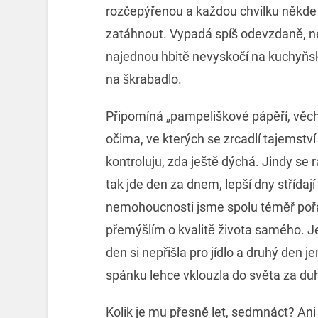
rozčepýřenou a každou chvilku někde
zatáhnout. Vypadá spíš odevzdaně, ne
najednou hbitě nevyskočí na kuchyňsk
na škrabadlo.
Připomíná „pampeliškové pápěří, věchý
očima, ve kterých se zrcadlí tajemst
kontroluju, zda ještě dýchá. Jindy se 
tak jde den za dnem, lepší dny střídaj
nemohoucnosti jsme spolu téměř pořád
přemýšlím o kvalitě života samého. Je
den si nepřišla pro jídlo a druhý den j
spánku lehce vklouzla do světa za 
Kolik je mu přesně let, sedmnáct? An