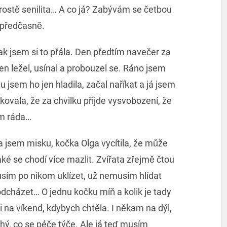
prostě senilita… A co já? Zabývám se četbou
y předčasně.
ak jsem si to přála. Den předtím navečer za
en ležel, usínal a probouzel se. Ráno jsem
u jsem ho jen hladila, začal naříkat a já jsem
kovala, že za chvilku přijde vysvobození, že
ám ráda…
 jsem misku, kočka Olga vycítila, že může
ké se chodí více mazlit. Zvířata zřejmě čtou
musím po nikom uklízet, už nemusím hlídat
odcházet… O jednu kočku míň a kolik je tady
na víkend, kdybych chtěla. I někam na dýl,
chý, co se péče týče. Ale já teď musím