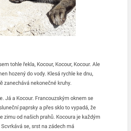
sem tohle řekla, Kocour, Kocour, Kocour. Ale
ámen hozený do vody. Klesá rychle ke dnu,
sobě zanechává nekonečné kruhy.
e. Já a Kocour. Francouzským oknem se
luneční paprsky a přes sklo to vypadá, že
e zimu od našich prahů. Kocoura je každým
 Scvrkává se, srst na zádech má