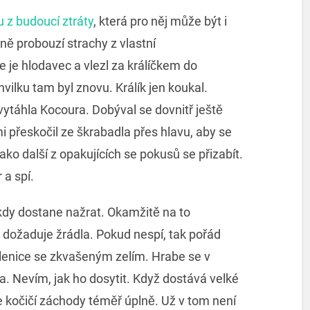
 z budoucí ztráty
, která pro něj může být i
ě probouzí strachy z vlastní
 je hlodavec a vlezl za králíčkem do
vilku tam byl znovu. Králík jen koukal.
vytáhla Kocoura. Dobýval se dovnitř ještě
i přeskočil ze škrabadla přes hlavu, aby se
ko další z opakujících se pokusů se přizabít.
 a spí.
kdy dostane nažrat. Okamžitě na to
dožaduje žrádla. Pokud nespí, tak pořád
sklenice se zkvašeným zelím. Hrabe se v
a. Nevím, jak ho dosytit. Když dostává velké
je kočičí záchody téměř úplně. Už v tom není