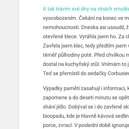
A tak trávím své dny na vlnách smutku
vysvobozením. Čekání na konec ve mn
nemohoucnosti. Dneska asi usoudil, že
otevřené klece. Vytáhla jsem ho. Za ch
Zavřela jsem klec, tedy předtím jsem 
téměř půlhodiny poté. Před chvilkou m
dostal na kuchyňský stůl. Vnímám to ja
Teď se přemístil do sedačky Corbusier
Výpadky paměti zasahují i informaci, 
zapomene a do deseti minutu se opět 
shání jídlo. Dobýval se i do zavřené 
bioopadu, kde je hlavně kávová sedlin
porce, zvrací. V poslední době ignoru