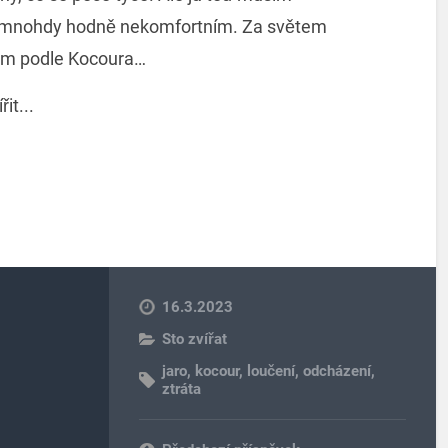
a mnohdy hodně nekomfortním. Za světem
tem podle Kocoura…
it...
p
nger
erest
16.3.2023
Sto zvířat
jaro
,
kocour
,
loučení
,
odcházení
,
ztráta