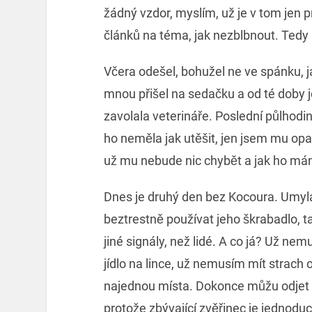
žádný vzdor, myslím, už je v tom jen 
článků na téma, jak nezblbnout. Ted
Včera odešel, bohužel ne ve spánku, j
mnou přišel na sedačku a od té doby j
zavolala veterináře. Poslední půlhodin
ho neměla jak utěšit, jen jsem mu opa
už mu nebude nic chybět a jak ho m
Dnes je druhý den bez Kocoura. Umyla
beztrestně používat jeho škrabadlo, ta
jiné signály, než lidé. A co já? Už ne
jídlo na lince, už nemusím mít strach 
najednou místa. Dokonce můžu odjet i 
protože zbývající zvěřinec je jednodu