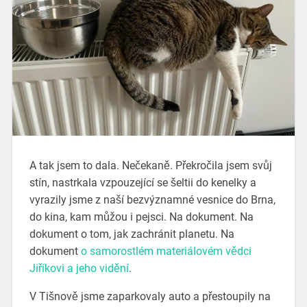
A tak jsem to dala. Nečekaně. Překročila jsem svůj
stín, nastrkala vzpouzející se šeltii do kenelky a
vyrazily jsme z naší bezvýznamné vesnice do Brna,
do kina, kam můžou i pejsci. Na dokument. Na
dokument o tom, jak zachránit planetu. Na
dokument
o samorostlém materiálovém vědci
Jiříkovi a jeho vidění
.
V Tišnově jsme zaparkovaly auto a přestoupily na