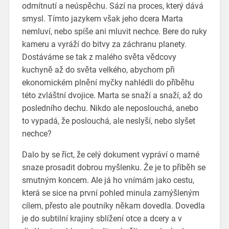
odmítnutí a neúspěchu. Sází na proces, který dává
smysl. Tímto jazykem však jeho dcera Marta
nemluví, nebo spíše ani mluvit nechce. Bere do ruky
kameru a vyráží do bitvy za záchranu planety.
Dostáváme se tak z malého světa vědcovy
kuchyně až do světa velkého, abychom při
ekonomickém plnění myčky nahlédli do příběhu
této zvláštní dvojice. Marta se snaží a snaží, až do
posledního dechu. Nikdo ale neposlouchá, anebo
to vypadá, že poslouchá, ale neslyší, nebo slyšet
nechce?
Dalo by se říct, že celý dokument vypráví o marné
snaze prosadit dobrou myšlenku. Že je to příběh se
smutným koncem. Ale já ho vnímám jako cestu,
která se sice na první pohled minula zamýšleným
cílem, přesto ale poutníky někam dovedla. Dovedla
je do subtilní krajiny sblížení otce a dcery a v