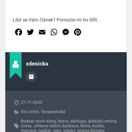
Líbil se Vám článek? Pomozte mi ho šířit...
Facebook
Twitter
Email
WhatsApp
Messenger
Pinterest
zdenicka
27.11.2023
Sto zvířat
,
Terapeutická
Budoár staré dámy
,
dcera
,
ekologie
,
globální změny
,
Greta
,
Jiříkovo vidění
,
kastrace
,
klima
,
kočka
,
marnost
,
naděje
,
otec
,
vztahy
,
změna klimatu