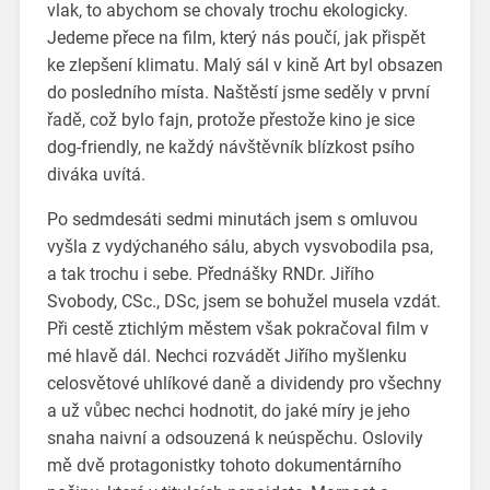
vlak, to abychom se chovaly trochu ekologicky.
Jedeme přece na film, který nás poučí, jak přispět
ke zlepšení klimatu. Malý sál v kině Art byl obsazen
do posledního místa. Naštěstí jsme seděly v první
řadě, což bylo fajn, protože přestože kino je sice
dog-friendly, ne každý návštěvník blízkost psího
diváka uvítá.
Po sedmdesáti sedmi minutách jsem s omluvou
vyšla z vydýchaného sálu, abych vysvobodila psa,
a tak trochu i sebe. Přednášky RNDr. Jiřího
Svobody, CSc., DSc, jsem se bohužel musela vzdát.
Při cestě ztichlým městem však pokračoval film v
mé hlavě dál. Nechci rozvádět Jiřího myšlenku
celosvětové uhlíkové daně a dividendy pro všechny
a už vůbec nechci hodnotit, do jaké míry je jeho
snaha naivní a odsouzená k neúspěchu. Oslovily
mě dvě protagonistky tohoto dokumentárního