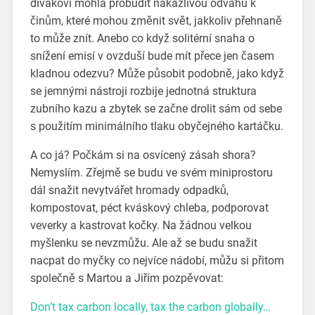
divákovi mohla probudit nakažlivou odvahu k
činům, které mohou změnit svět, jakkoliv přehnaně
to může znít. Anebo co když solitérní snaha o
snížení emisí v ovzduší bude mít přece jen časem
kladnou odezvu? Může působit podobně, jako když
se jemnými nástroji rozbije jednotná struktura
zubního kazu a zbytek se začne drolit sám od sebe
s použitím minimálního tlaku obyčejného kartáčku.
A co já? Počkám si na osvícený zásah shora?
Nemyslím. Zřejmě se budu ve svém miniprostoru
dál snažit nevytvářet hromady odpadků,
kompostovat, péct kváskový chleba, podporovat
veverky a kastrovat kočky. Na žádnou velkou
myšlenku se nevzmůžu. Ale až se budu snažit
nacpat do myčky co nejvíce nádobí, můžu si přitom
společně s Martou a Jiřím pozpěvovat:
Don’t tax carbon locally, tax the carbon globally…