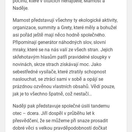
počinu, které v titulcích nenajdete, Marnost a
Naděje.
Marnost představují všechny ty ekologické aktivity,
organizace, summity a Grety, které měly a bohužel
asi pořád ještě mají něco hodně společného.
Připomínají generátor náhodných slov, slovní
mraky, které se na nás valí ze všech stran. Jejich
skřehotavým hlasům patří pravidelné sloupky v
novinách, skrze strach získávají moc. Jako
sebestředné vysílače, které ztratily schopnost
naslouchat, se ztrácí sami v sobě a opájí se
prázdnou ozvěnou vlastních obsahů. Vědí pouze,
jak je to všechno špatně, což nestačí…
Naději pak představuje společné úsilí tandemu
otec – dcera. Jiří dospěl v průběhu let k
přesvědčení, že se můžeme při snaze prosadit
dobré věci s velkou pravděpodobností dočkat