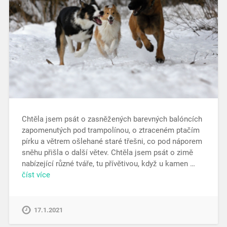
Chtěla jsem psát o zasněžených barevných balóncích
zapomenutých pod trampolínou, o ztraceném ptačím
pírku a větrem ošlehané staré třešni, co pod náporem
sněhu přišla o další větev. Chtěla jsem psát o zimě
nabízející různé tváře, tu přívětivou, když u kamen …
číst více
17.1.2021