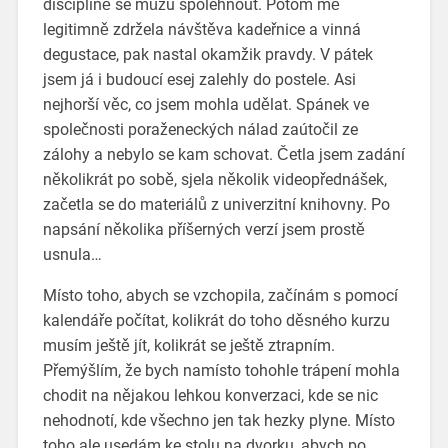
disciplíně se můžu spolehnout. Potom mě
legitimně zdržela návštěva kadeřnice a vinná
degustace, pak nastal okamžik pravdy. V pátek
jsem já i budoucí esej zalehly do postele. Asi
nejhorší věc, co jsem mohla udělat. Spánek ve
společnosti poraženeckých nálad zaútočil ze
zálohy a nebylo se kam schovat. Četla jsem zadání
několikrát po sobě, sjela několik videopřednášek,
začetla se do materiálů z univerzitní knihovny. Po
napsání několika příšerných verzí jsem prostě
usnula…
Místo toho, abych se vzchopila, začínám s pomocí
kalendáře počítat, kolikrát do toho děsného kurzu
musím ještě jít, kolikrát se ještě ztrapním.
Přemýšlím, že bych namísto tohohle trápení mohla
chodit na nějakou lehkou konverzaci, kde se nic
nehodnotí, kde všechno jen tak hezky plyne. Místo
toho ale usedám ke stolu na dvorku, abych po