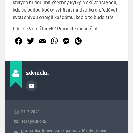
kterých budou mít všechny kytky a skřivánci vodu,
kde se budou kočky vyhřívat na dvorku a předávat
svou snivou energii každému, kdo o to bude stát.
Líbil se Vám článek? Pomozte mi ho šířit...
Facebook
Twitter
Email
WhatsApp
Messenger
Pinterest
zdenicka
21.7.2021
Terapeutická
gramatika
,
konverzace
,
palma vítězství
,
slovní