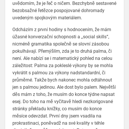
uvědomím, že je řeč o ničem. Bezchybně sestavené
bezobsažné řetězce pospojované dohromady
uvedeným spojkovým materiálem.
Odcházím z první hodiny s hodnocením, že mám
úžasné konverzační schopnosti a „social skills“,
nicméně gramatika společně se slovní zásobou
pokulhávají. Přemýšlím, zda je to druhá palma, či
není. Ale nabízí se i matematický pohled na celou
záležitost: Palma za pokleslé výkony by se mohla
vykrátit s palmou za výkony nadstandardní, či
průměrné. Takže bych nakonec mohla odtáhnout
jen s palmou jedinou. Ale dost bylo palem. Největší
děs mám z toho, že musím do konce týdne napsat
esej. Do toho na mě vyčítavě hledí nezkorigované
stránky překladu knížky, co musím do konce
měsíce odevzdat. První dny jsem vsadila na
prokrastinaci, poněvadž na své kvality v téhle