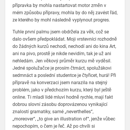
přípravka by mohla nastartovat motor změn v
mém způsobu přípravy, mohla by do něj zavést řád,
ze kterého by mohl následně vyplynout progres.
Tuhle první palmu jsem obdržela za věk, což se
dalo ovšem předpokládat. Moji vrstevníci rozhodně
do žádných kurzů nechodí, nechodí ani do kina Art,
ani na pivo, prostě je nikde nevidím, tak je už ani
nehledám. Jen věkový průměr kurzu mě vyděsil.
Jedné spolužačce je prosím čtrnáct, spolužákovi
sedmnáct a poslední studentce je čtyřicet, hurá! Při
přípravě na konverzaci jsem narazila na stejný
problém, jako v předchozím kurzu, který byl ještě
online. Ti mladí lidé mluví hodně rychle, mají fakt
dobrou slovní zásobu doprovázenou vynikající
znalostí gramatiky, samé „neverthelles“,
„moreover“, „to give an illustration of“, jenže vůbec
nepochopím, o čem je řeč. Až po chvíli si