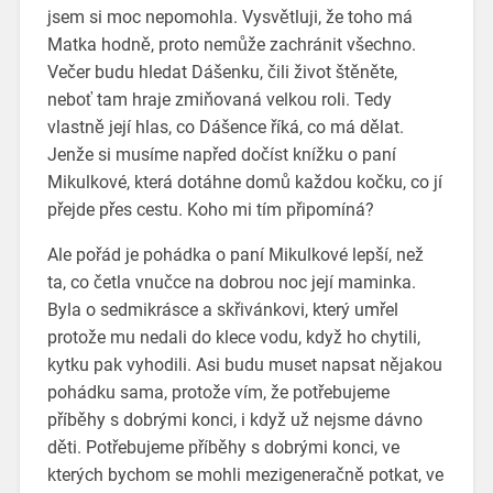
jsem si moc nepomohla. Vysvětluji, že toho má
Matka hodně, proto nemůže zachránit všechno.
Večer budu hledat Dášenku, čili život štěněte,
neboť tam hraje zmiňovaná velkou roli. Tedy
vlastně její hlas, co Dášence říká, co má dělat.
Jenže si musíme napřed dočíst knížku o paní
Mikulkové, která dotáhne domů každou kočku, co jí
přejde přes cestu. Koho mi tím připomíná?
Ale pořád je pohádka o paní Mikulkové lepší, než
ta, co četla vnučce na dobrou noc její maminka.
Byla o sedmikrásce a skřivánkovi, který umřel
protože mu nedali do klece vodu, když ho chytili,
kytku pak vyhodili. Asi budu muset napsat nějakou
pohádku sama, protože vím, že potřebujeme
příběhy s dobrými konci, i když už nejsme dávno
děti. Potřebujeme příběhy s dobrými konci, ve
kterých bychom se mohli mezigeneračně potkat, ve