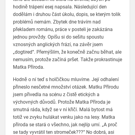
hodině trápení esej napsala. Následující den
dodělám i druhou část úkolu, dopis, se kterým tolik
problémů nemám. Zbytek dne trávím nad
překladem románu, práce v posteli je zakázána
jednou provždy. Opíšu si do sešitu spoustu
vznosných anglických frází, na závěr jsem
„dogtired“. Přemýšlím, že konečně začnu běhat, ale
nemusím, protože začíná pršet. Takže prokrastinuje
Matka Příroda.
Hodně o ní teď s holčičkou mluvíme. Její odhalení
přineslo nesčetné množství otázek. Matku Přírodu
jsem přivedla na scénu z čistě etických a
výchovných důvodů. Protože Matka Příroda je
smutná ráda, když se v ní křičí. Malá bytost má
totiž ve zvyku hulákat venku jako na lesy. Matka
příroda se stará o všechno, jak nejlíp umí. „A proč
se tady vyvrátil ten stromeček???“ No dobrá, asi