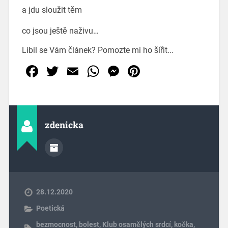
a jdu sloužit těm
co jsou ještě naživu…
Líbil se Vám článek? Pomozte mi ho šířit...
Facebook
Twitter
Email
WhatsApp
Messenger
Pinterest
zdenicka
28.12.2020
Poetická
bezmocnost
,
bolest
,
Klub osamělých srdcí
,
kočka
,