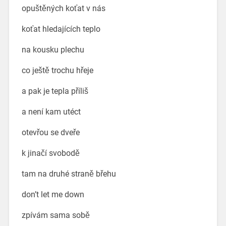
opuštěných koťat v nás
koťat hledajících teplo
na kousku plechu
co ještě trochu hřeje
a pak je tepla příliš
a není kam utéct
otevřou se dveře
k jinačí svobodě
tam na druhé straně břehu
don’t let me down
zpívám sama sobě