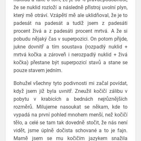
že se nuklid rozloží a následně přístroj uvolní plyn,
který mě otráví. Vzápětí mě ale uklidňoval, že je to
padesát na padesát a tudíž jsem z padesáti
procent živá a z padesáti procent mrtvá. A že si
pobudu nějaký čas v superpozici. On potom přijde,
jukne dovnitř a tím soustava (rozpadlý nuklid +
mrtvá kočka a zároveň i nerozpadlý nuklid + živá
kočka) přestane být superpozicí stavů a stane se
pouze stavem jedním.
Bohužel všechny tyto podivnosti mi začal povídat,
když jsem již byla uvnitř. Zneužil kočičí zálibu v
pobytu v krabicích a bednách nejrůznějších
rozměrů. Milujeme nasoukat se někam, kde to
vypadá na první pohled mnohem menší, než kočičí
tělo, a celé se tam tak dovedně stočit, že nás není
vidět, jsme úplně dočista schované a to je fajn.
Marně jsem se mu kočičím jazykem snažila