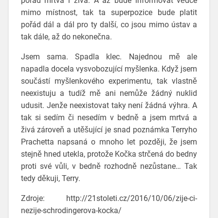
pořád mrtvá i živá. A až bude informovat vědce
mimo místnost, tak ta superpozice bude platit
pořád dál a dál pro ty další, co jsou mimo ústav a
tak dále, až do nekonečna.
Jsem sama. Spadla klec. Najednou mě ale
napadla docela vysvobozující myšlenka. Když jsem
součástí myšlenkového experimentu, tak vlastně
neexistuju a tudíž mě ani nemůže žádný nuklid
udusit. Jenže neexistovat taky není žádná výhra. A
tak si sedím či nesedím v bedně a jsem mrtvá a
živá zároveň a utěšující je snad poznámka Terryho
Prachetta napsaná o mnoho let později, že jsem
stejně hned utekla, protože Kočka strčená do bedny
proti své vůli, v bedně rozhodně nezůstane… Tak
tedy děkuji, Terry.
Zdroje: http://21stoleti.cz/2016/10/06/zije-ci-
nezije-schrodingerova-kocka/