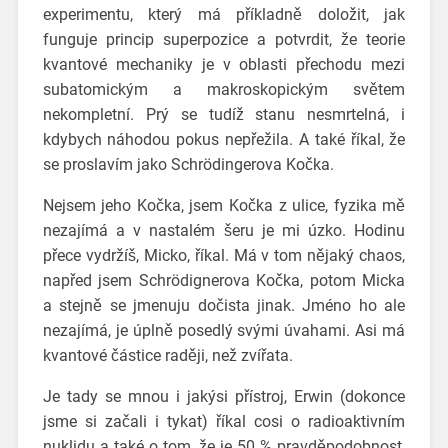
experimentu, který má příkladně doložit, jak
funguje princip superpozice a potvrdit, že teorie
kvantové mechaniky je v oblasti přechodu mezi
subatomickým a makroskopickým světem
nekompletní. Prý se tudíž stanu nesmrtelná, i
kdybych náhodou pokus nepřežila. A také říkal, že
se proslavím jako Schrödingerova Kočka.
Nejsem jeho Kočka, jsem Kočka z ulice, fyzika mě
nezajímá a v nastalém šeru je mi úzko. Hodinu
přece vydržíš, Micko, říkal. Má v tom nějaký chaos,
napřed jsem Schrödignerova Kočka, potom Micka
a stejně se jmenuju dočista jinak. Jméno ho ale
nezajímá, je úplně posedlý svými úvahami. Asi má
kvantové částice raději, než zvířata.
Je tady se mnou i jakýsi přístroj, Erwin (dokonce
jsme si začali i tykat) říkal cosi o radioaktivním
nuklidu a také o tom, že je 50 % pravděpodobnost,