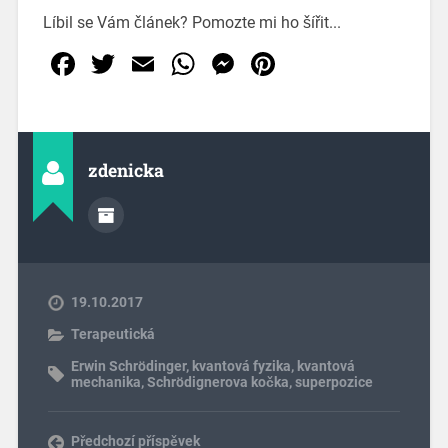
Líbil se Vám článek? Pomozte mi ho šířit...
Facebook
Twitter
Email
WhatsApp
Messenger
Pinterest
zdenicka
19.10.2017
Terapeutická
Erwin Schrödinger
,
kvantová fyzika
,
kvantová
mechanika
,
Schrödignerova kočka
,
superpozice
Předchozí příspěvek