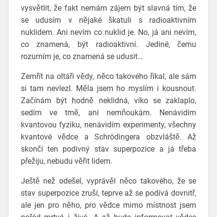
vysvětlit, že fakt nemám zájem být slavná tím, že
se udusím v nějaké škatuli s radioaktivním
nuklidem. Ani nevím co nuklid je. No, já ani nevím,
co znamená, být radioaktivní. Jediné, čemu
rozumím je, co znamená se udusit…
Zemřít na oltáři vědy, něco takového říkal, ale sám
si tam nevlezl. Měla jsem ho myslím i kousnout.
Začínám být hodně neklidná, víko se zaklaplo,
sedím ve tmě, ani nemňoukám. Nenávidím
kvantovou fyziku, nenávidím experimenty, všechny
kvantové vědce a Schrödingera obzvláště. Až
skončí ten podivný stav superpozice a já třeba
přežiju, nebudu věřit lidem.
Ještě než odešel, vyprávěl něco takového, že se
stav superpozice zruší, teprve až se podívá dovnitř,
ale jen pro něho, pro vědce mimo místnost jsem