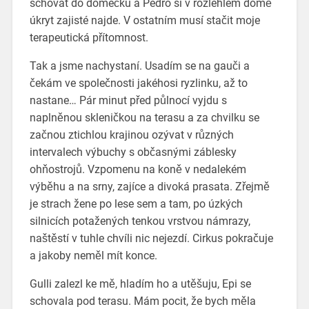
schovat do domečku a Pedro si v rozlehlém domě
úkryt zajisté najde. V ostatním musí stačit moje
terapeutická přítomnost.
Tak a jsme nachystaní. Usadím se na gauči a
čekám ve společnosti jakéhosi ryzlinku, až to
nastane… Pár minut před půlnocí vyjdu s
naplněnou skleničkou na terasu a za chvilku se
začnou ztichlou krajinou ozývat v různých
intervalech výbuchy s občasnými záblesky
ohňostrojů. Vzpomenu na koně v nedalekém
výběhu a na srny, zajíce a divoká prasata. Zřejmě
je strach žene po lese sem a tam, po úzkých
silnicích potažených tenkou vrstvou námrazy,
naštěstí v tuhle chvíli nic nejezdí. Cirkus pokračuje
a jakoby neměl mít konce.
Gulli zalezl ke mě, hladím ho a utěšuju, Epi se
schovala pod terasu. Mám pocit, že bych měla