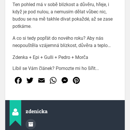
Ten pohled má v sobě blízkost a důvěru, hřeje, i
když je pod nulou, a nemusím dělat vůbec nic,
budou se na mě takhle dívat pokaždé, až se zase
potkáme.
A co si tedy popřát do nového roku? Aby nás
neopouštěla vzájemná blízkost, důvěra a teplo…
Zdenka + Epi + Gulli + Pedro + Morča
Líbil se Vám článek? Pomozte mi ho šířit...
Facebook
Twitter
Email
WhatsApp
Messenger
Pinterest
zdenicka