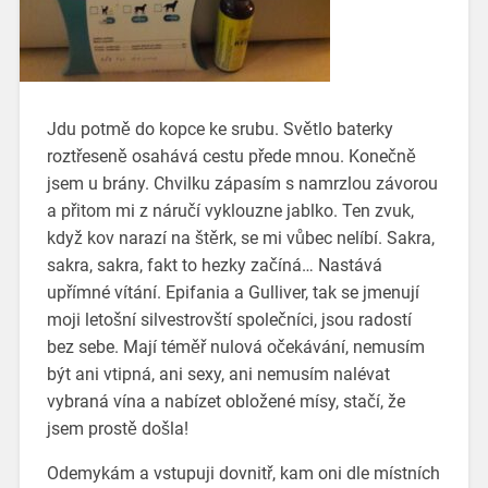
Jdu potmě do kopce ke srubu. Světlo baterky
roztřeseně osahává cestu přede mnou. Konečně
jsem u brány. Chvilku zápasím s namrzlou závorou
a přitom mi z náručí vyklouzne jablko. Ten zvuk,
když kov narazí na štěrk, se mi vůbec nelíbí. Sakra,
sakra, sakra, fakt to hezky začíná… Nastává
upřímné vítání. Epifania a Gulliver, tak se jmenují
moji letošní silvestrovští společníci, jsou radostí
bez sebe. Mají téměř nulová očekávání, nemusím
být ani vtipná, ani sexy, ani nemusím nalévat
vybraná vína a nabízet obložené mísy, stačí, že
jsem prostě došla!
Odemykám a vstupuji dovnitř, kam oni dle místních