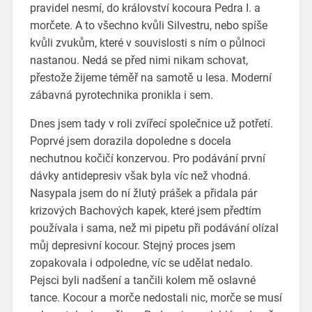
pravidel nesmí, do království kocoura Pedra I. a
morčete. A to všechno kvůli Silvestru, nebo spíše
kvůli zvukům, které v souvislosti s ním o půlnoci
nastanou. Nedá se před nimi nikam schovat,
přestože žijeme téměř na samotě u lesa. Moderní
zábavná pyrotechnika pronikla i sem.
Dnes jsem tady v roli zvířecí společnice už potřetí.
Poprvé jsem dorazila dopoledne s docela
nechutnou kočičí konzervou. Pro podávání první
dávky antidepresiv však byla víc než vhodná.
Nasypala jsem do ní žlutý prášek a přidala pár
krizových Bachových kapek, které jsem předtím
používala i sama, než mi pipetu při podávání olízal
můj depresivní kocour. Stejný proces jsem
zopakovala i odpoledne, víc se udělat nedalo.
Pejsci byli nadšení a tančili kolem mě oslavné
tance. Kocour a morče nedostali nic, morče se musí