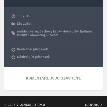
1.1.2019
Sto zvířat
antidepresiva
,
Bachovy kapky
,
dělobuchy
,
Epifania
,
Gulliver
,
ohňostroj
,
Silvestr
Předchozí příspěvek
Následující příspěvek
KOMENTÁŘE JSOU UZAVŘENY.
© 2026
V JINÉM RYTMU
NAHORU ↑