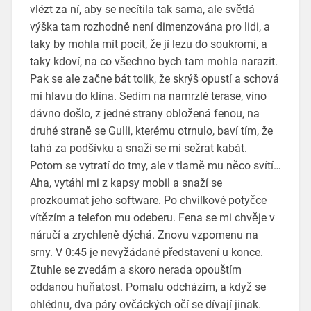
vlézt za ní, aby se necítila tak sama, ale světlá
výška tam rozhodně není dimenzována pro lidi, a
taky by mohla mít pocit, že jí lezu do soukromí, a
taky kdoví, na co všechno bych tam mohla narazit.
Pak se ale začne bát tolik, že skrýš opustí a schová
mi hlavu do klína. Sedím na namrzlé terase, víno
dávno došlo, z jedné strany obložená fenou, na
druhé straně se Gulli, kterému otrnulo, baví tím, že
tahá za podšívku a snaží se mi sežrat kabát.
Potom se vytratí do tmy, ale v tlamě mu něco svítí…
Aha, vytáhl mi z kapsy mobil a snaží se
prozkoumat jeho software. Po chvilkové potyčce
vítězím a telefon mu odeberu. Fena se mi chvěje v
náručí a zrychleně dýchá. Znovu vzpomenu na
srny. V 0:45 je nevyžádané představení u konce.
Ztuhle se zvedám a skoro nerada opouštím
oddanou huňatost. Pomalu odcházím, a když se
ohlédnu, dva páry ovčáckých očí se dívají jinak.