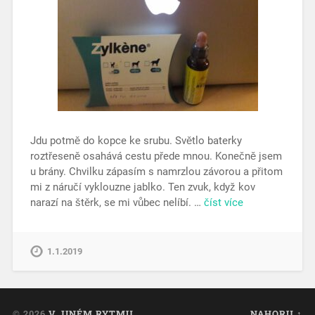
Jdu potmě do kopce ke srubu. Světlo baterky
roztřeseně osahává cestu přede mnou. Konečně jsem
u brány. Chvilku zápasím s namrzlou závorou a přitom
mi z náručí vyklouzne jablko. Ten zvuk, když kov
narazí na štěrk, se mi vůbec nelíbí. …
číst více
1.1.2019
© 2026
V JINÉM RYTMU
NAHORU ↑