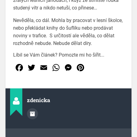
zralých lesních jahodách, i když ze strniště fouká
studený vítr a nikdo netuší, co přinese…
Nevěděla, co dál. Mohla by pracovat v lesní školce,
nebo překládat knihy do šuflíku nebo prodávat
noviny v trafice. S určitostí ale věděla, co dělat
rozhodně nebude. Nebude dělat díry.
Líbil se Vám článek? Pomozte mi ho šířit...
Facebook
Twitter
Email
WhatsApp
Messenger
Pinterest
zdenicka