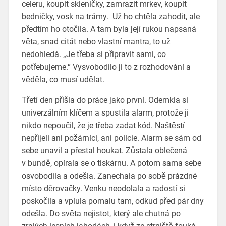
celeru, koupit skleničky, zamrazit mrkev, koupit
bedničky, vosk na trámy. Už ho chtěla zahodit, ale
předtím ho otočila. A tam byla její rukou napsaná
věta, snad citát nebo vlastní mantra, to už
nedohledá. „Je třeba si připravit sami, co
potřebujeme.“ Vysvobodilo ji to z rozhodování a
věděla, co musí udělat.
Třetí den přišla do práce jako první. Odemkla si
univerzálním klíčem a spustila alarm, protože ji
nikdo nepoučil, že je třeba zadat kód. Naštěstí
nepřijeli ani požárníci, ani policie. Alarm se sám od
sebe unavil a přestal houkat. Zůstala oblečená
v bundě, opírala se o tiskárnu. A potom sama sebe
osvobodila a odešla. Zanechala po sobě prázdné
místo děrovačky. Venku neodolala a radostí si
poskočila a vplula pomalu tam, odkud před pár dny
odešla. Do světa nejistot, který ale chutná po