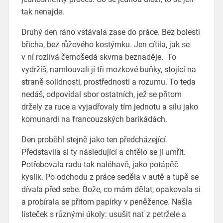
tak nenajde.
Druhý den ráno vstávala zase do práce. Bez bolesti
břicha, bez růžového kostýmku. Jen cítila, jak se
v ní rozlívá černošedá skvrna beznaděje. To
vydržíš, namlouvali jí tři mozkové buňky, stojící na
straně solidnosti, prostřednosti a rozumu. To teda
nedáš, odpovídal sbor ostatních, jež se přitom
držely za ruce a vyjadřovaly tím jednotu a sílu jako
komunardi na francouzských barikádách.
Den proběhl stejně jako ten předcházející.
Představila si ty následující a chtělo se jí umřít.
Potřebovala radu tak naléhavě, jako potápěč
kyslík. Po odchodu z práce seděla v autě a tupě se
dívala před sebe. Bože, co mám dělat, opakovala si
a probírala se přitom papírky v peněžence. Našla
lísteček s různými úkoly: usušit nať z petržele a