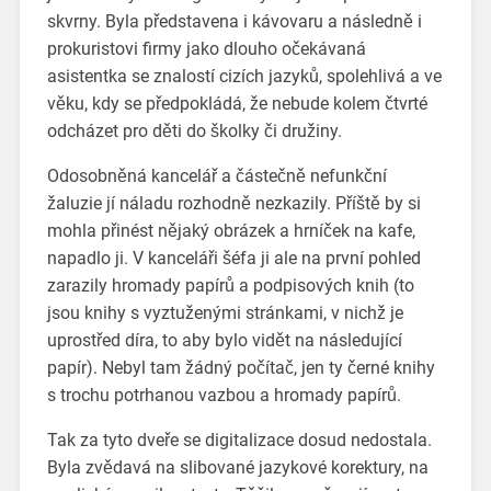
skvrny. Byla představena i kávovaru a následně i
prokuristovi firmy jako dlouho očekávaná
asistentka se znalostí cizích jazyků, spolehlivá a ve
věku, kdy se předpokládá, že nebude kolem čtvrté
odcházet pro děti do školky či družiny.
Odosobněná kancelář a částečně nefunkční
žaluzie jí náladu rozhodně nezkazily. Příště by si
mohla přinést nějaký obrázek a hrníček na kafe,
napadlo ji. V kanceláři šéfa ji ale na první pohled
zarazily hromady papírů a podpisových knih (to
jsou knihy s vyztuženými stránkami, v nichž je
uprostřed díra, to aby bylo vidět na následující
papír). Nebyl tam žádný počítač, jen ty černé knihy
s trochu potrhanou vazbou a hromady papírů.
Tak za tyto dveře se digitalizace dosud nedostala.
Byla zvědavá na slibované jazykové korektury, na