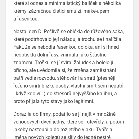
které si odnesla minimalistický balíček s několika
krémy, zázračnou čisticí emulzí, make-upem
a řasenkou.
Nastal den D. Pečlivě se oblékla do růžového saka,
které podtrhovalo její náladu, a trochu se i nalíčila.
Fakt, že se nebodla řasenkou do oka, ani si hned
neobtiskla dolní řasy, vnímala jako šťastné
znamení. Trošku se jí svíral žaludek a bolelo ji
břicho, ale uvědomila si, že změna zaměstnání
patří vedle rozvodu, stěhování a smrti (přesněji
řečeno smrti blízké osoby, vlastní smrt sem nepatří,
i když kdo ví…) do stresorů nejvyššího kalibru, a
proto přijala tyto stavy jako legitimní.
Dorazila do firmy, podařilo se jí najít v množině
vchodových dveří jedny, které se i otevřely, a potom
jakoby nastoupila do rozjetého vlaku. Tváře a
jména nových kolegů se slily do jedné pestré