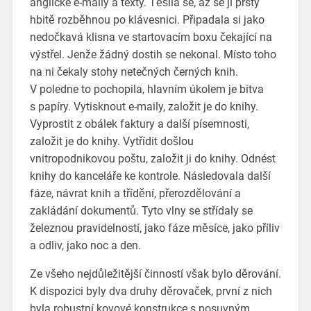
anglické e-maily a texty. Těšila se, až se jí prsty
hbitě rozběhnou po klávesnici. Připadala si jako
nedočkavá klisna ve startovacím boxu čekající na
výstřel. Jenže žádný dostih se nekonal. Místo toho
na ni čekaly stohy netečných černých knih.
V poledne to pochopila, hlavním úkolem je bitva
s papíry. Vytisknout e-maily, založit je do knihy.
Vyprostit z obálek faktury a další písemnosti,
založit je do knihy. Vytřídit došlou
vnitropodnikovou poštu, založit ji do knihy. Odnést
knihy do kanceláře ke kontrole. Následovala další
fáze, návrat knih a třídění, přerozdělování a
zakládání dokumentů. Tyto vlny se střídaly se
železnou pravidelností, jako fáze měsíce, jako příliv
a odliv, jako noc a den.
Ze všeho nejdůležitější činností však bylo děrování.
K dispozici byly dva druhy děrovaček, první z nich
byla robustní kovové konstrukce s posuvným