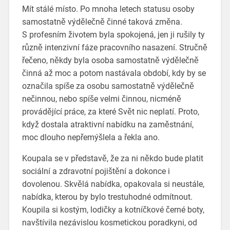
Mít stálé místo. Po mnoha letech statusu osoby
samostatně výdělečně činné taková změna.
S profesním životem byla spokojená, jen ji rušily ty
různě intenzivní fáze pracovního nasazení. Stručně
řečeno, někdy byla osoba samostatně výdělečně
činná až moc a potom nastávala období, kdy by se
označila spíše za osobu samostatně výdělečně
nečinnou, nebo spíše velmi činnou, nicméně
provádějící práce, za které Svět nic neplatí. Proto,
když dostala atraktivní nabídku na zaměstnání,
moc dlouho nepřemýšlela a řekla ano.
Koupala se v představě, že za ni někdo bude platit
sociální a zdravotní pojištění a dokonce i
dovolenou. Skvělá nabídka, opakovala si neustále,
nabídka, kterou by bylo trestuhodné odmítnout.
Koupila si kostým, lodičky a kotníčkové černé boty,
navštívila nezávislou kosmetickou poradkyni, od