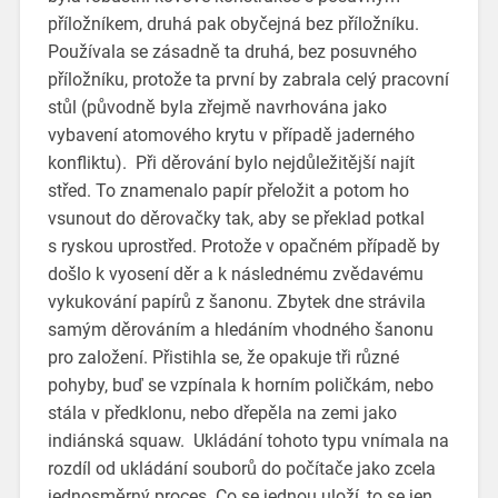
příložníkem, druhá pak obyčejná bez příložníku.
Používala se zásadně ta druhá, bez posuvného
příložníku, protože ta první by zabrala celý pracovní
stůl (původně byla zřejmě navrhována jako
vybavení atomového krytu v případě jaderného
konfliktu). Při děrování bylo nejdůležitější najít
střed. To znamenalo papír přeložit a potom ho
vsunout do děrovačky tak, aby se překlad potkal
s ryskou uprostřed. Protože v opačném případě by
došlo k vyosení děr a k následnému zvědavému
vykukování papírů z šanonu. Zbytek dne strávila
samým děrováním a hledáním vhodného šanonu
pro založení. Přistihla se, že opakuje tři různé
pohyby, buď se vzpínala k horním poličkám, nebo
stála v předklonu, nebo dřepěla na zemi jako
indiánská squaw. Ukládání tohoto typu vnímala na
rozdíl od ukládání souborů do počítače jako zcela
jednosměrný proces. Co se jednou uloží, to se jen