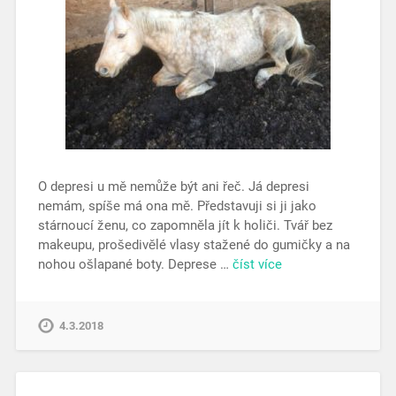
O depresi u mě nemůže být ani řeč. Já depresi
nemám, spíše má ona mě. Představuji si ji jako
stárnoucí ženu, co zapomněla jít k holiči. Tvář bez
makeupu, prošedivělé vlasy stažené do gumičky a na
nohou ošlapané boty. Deprese …
číst více
4.3.2018