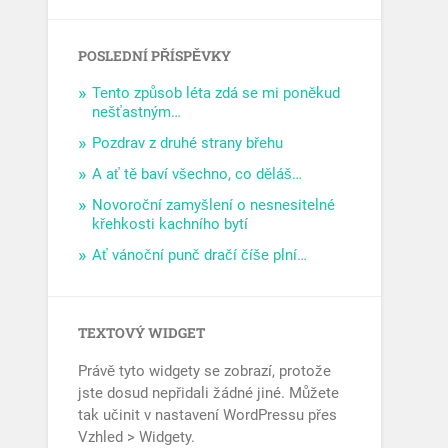
POSLEDNÍ PŘÍSPĚVKY
Tento způsob léta zdá se mi poněkud
nešťastným…
Pozdrav z druhé strany břehu
A ať tě baví všechno, co děláš…
Novoroční zamyšlení o nesnesitelné
křehkosti kachního bytí
Ať vánoční punč dračí číše plní…
TEXTOVÝ WIDGET
Právě tyto widgety se zobrazí, protože
jste dosud nepřidali žádné jiné. Můžete
tak učinit v nastavení WordPressu přes
Vzhled > Widgety.