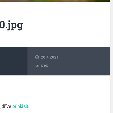
0.jpg
28.4.2021
x
px
jdříve
přihlásit
.