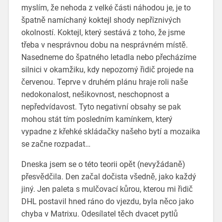
myslím, že nehoda z velké části náhodou je, je to
špatně namíchaný koktejl shody nepříznivých
okolností. Koktejl, který sestává z toho, že jsme
třeba v nesprávnou dobu na nesprávném místě.
Nasedneme do špatného letadla nebo přecházíme
silnici v okamžiku, kdy nepozorný řidič projede na
červenou. Teprve v druhém plánu hraje roli naše
nedokonalost, nešikovnost, neschopnost a
nepředvídavost. Tyto negativní obsahy se pak
mohou stát tím posledním kamínkem, který
vypadne z křehké skládačky našeho bytí a mozaika
se začne rozpadat…
Dneska jsem se o této teorii opět (nevyžádaně)
přesvědčila. Den začal dočista všedně, jako každý
jiný. Jen paleta s mulčovací kůrou, kterou mi řidič
DHL postavil hned ráno do vjezdu, byla něco jako
chyba v Matrixu. Odesílatel těch dvacet pytlů