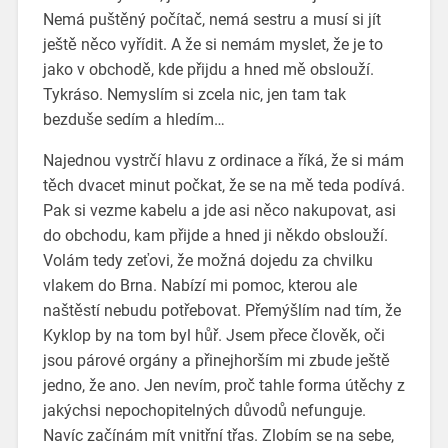
Nemá puštěný počítač, nemá sestru a musí si jít
ještě něco vyřídit. A že si nemám myslet, že je to
jako v obchodě, kde přijdu a hned mě obslouží.
Tykráso. Nemyslím si zcela nic, jen tam tak
bezduše sedím a hledím…
Najednou vystrčí hlavu z ordinace a říká, že si mám
těch dvacet minut počkat, že se na mě teda podívá.
Pak si vezme kabelu a jde asi něco nakupovat, asi
do obchodu, kam přijde a hned ji někdo obslouží.
Volám tedy zeťovi, že možná dojedu za chvilku
vlakem do Brna. Nabízí mi pomoc, kterou ale
naštěstí nebudu potřebovat. Přemýšlím nad tím, že
Kyklop by na tom byl hůř. Jsem přece člověk, oči
jsou párové orgány a přinejhorším mi zbude ještě
jedno, že ano. Jen nevím, proč tahle forma útěchy z
jakýchsi nepochopitelných důvodů nefunguje.
Navíc začínám mít vnitřní třas. Zlobím se na sebe,