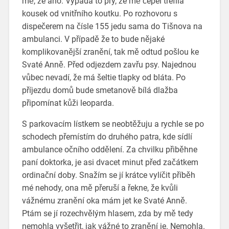
mě, že ano. Vypadá to prý, že mě čepel trefila
kousek od vnitřního koutku. Po rozhovoru s
dispečerem na čísle 155 jedu sama do Tišnova na
ambulanci. V případě že to bude nějaké
komplikovanější zranění, tak mě odtud pošlou ke
Svaté Anně. Před odjezdem zavřu psy. Najednou
vůbec nevadí, že má šeltie tlapky od bláta. Po
příjezdu domů bude smetanově bílá dlažba
připomínat kůži leoparda.
S parkovacím lístkem se neobtěžuju a rychle se po
schodech přemístím do druhého patra, kde sídlí
ambulance očního oddělení. Za chvilku přiběhne
paní doktorka, je asi dvacet minut před začátkem
ordinační doby. Snažím se jí krátce vylíčit příběh
mé nehody, ona mě přeruší a řekne, že kvůli
vážnému zranění oka mám jet ke Svaté Anně.
Ptám se jí rozechvělým hlasem, zda by mě tedy
nemohla vyšetřit, jak vážné to zranění je. Nemohla.