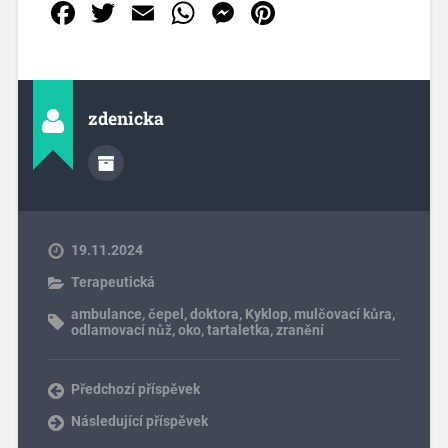
Facebook
Twitter
Email
WhatsApp
Messenger
Pinterest
zdenicka
19.11.2024
Terapeutická
ambulance
,
čepel
,
doktora
,
Kyklop
,
mulčovací kůra
,
odlamovací nůž
,
oko
,
tartaletka
,
zranění
Předchozí příspěvek
Následující příspěvek