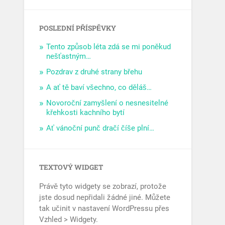
POSLEDNÍ PŘÍSPĚVKY
Tento způsob léta zdá se mi poněkud
nešťastným…
Pozdrav z druhé strany břehu
A ať tě baví všechno, co děláš…
Novoroční zamyšlení o nesnesitelné
křehkosti kachního bytí
Ať vánoční punč dračí číše plní…
TEXTOVÝ WIDGET
Právě tyto widgety se zobrazí, protože
jste dosud nepřidali žádné jiné. Můžete
tak učinit v nastavení WordPressu přes
Vzhled > Widgety.