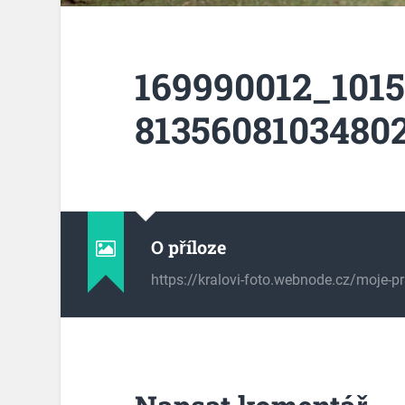
169990012_101
81356081034802
O příloze
https://kralovi-foto.webnode.cz/moje-p