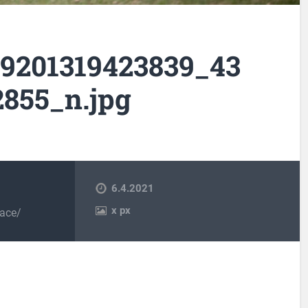
59201319423839_43
855_n.jpg
6.4.2021
x
px
race/