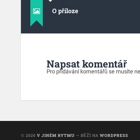
O příloze
Napsat komentář
Pro přidávání komentářů se musíte ne
© 2026
V JINÉM RYTMU
— BĚŽÍ NA
WORDPRESS