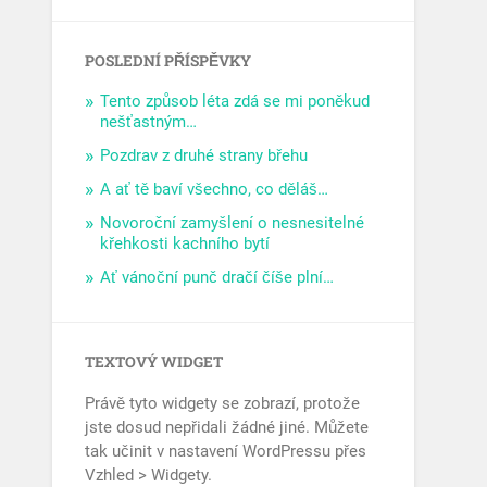
POSLEDNÍ PŘÍSPĚVKY
Tento způsob léta zdá se mi poněkud
nešťastným…
Pozdrav z druhé strany břehu
A ať tě baví všechno, co děláš…
Novoroční zamyšlení o nesnesitelné
křehkosti kachního bytí
Ať vánoční punč dračí číše plní…
TEXTOVÝ WIDGET
Právě tyto widgety se zobrazí, protože
jste dosud nepřidali žádné jiné. Můžete
tak učinit v nastavení WordPressu přes
Vzhled > Widgety.