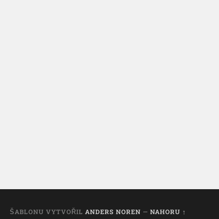
ŠABLONU VYTVOŘIL
ANDERS NOREN
—
NAHORU ↑