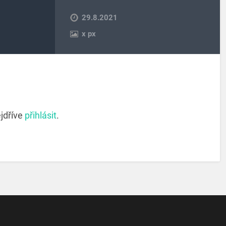
29.8.2021
x
px
jdříve
přihlásit
.