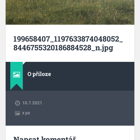
199658407_1197633874048052_
8446755320186884528_n.jpg
O příloze
10.7.2021
x
px
Napsat komentář