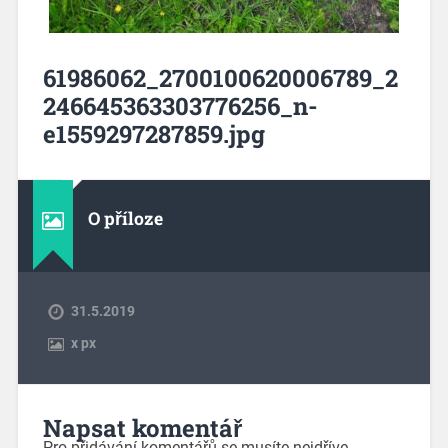
61986062_2700100620006789_2
246645363303776256_n-
e1559297287859.jpg
O příloze
31.5.2019
x
px
Napsat komentář
Pro přidávání komentářů se musíte nejdříve