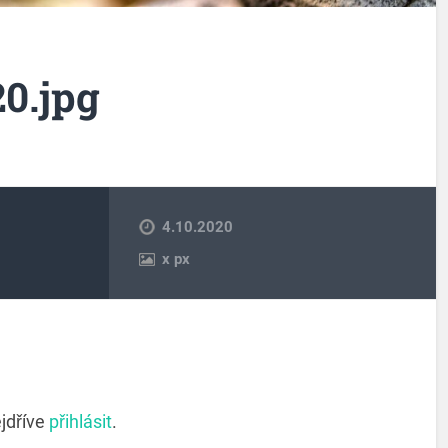
20.jpg
4.10.2020
x
px
jdříve
přihlásit
.