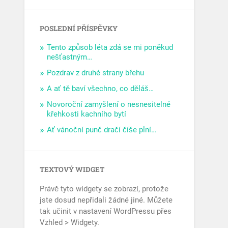
POSLEDNÍ PŘÍSPĚVKY
Tento způsob léta zdá se mi poněkud
nešťastným…
Pozdrav z druhé strany břehu
A ať tě baví všechno, co děláš…
Novoroční zamyšlení o nesnesitelné
křehkosti kachního bytí
Ať vánoční punč dračí číše plní…
TEXTOVÝ WIDGET
Právě tyto widgety se zobrazí, protože
jste dosud nepřidali žádné jiné. Můžete
tak učinit v nastavení WordPressu přes
Vzhled > Widgety.