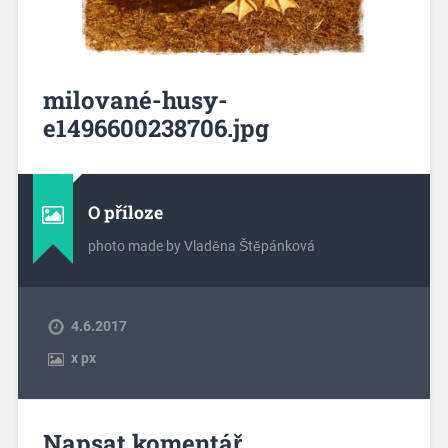
milované-husy-
e1496600238706.jpg
O příloze
photo made by Vladěna Štěpánková
4.6.2017
x
px
Napsat komentář