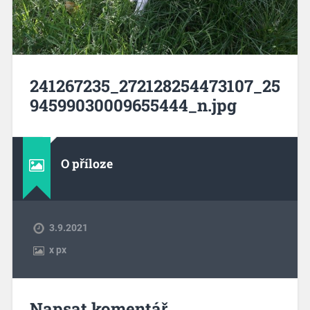
241267235_272128254473107_25
94599030009655444_n.jpg
O příloze
3.9.2021
x
px
Napsat komentář