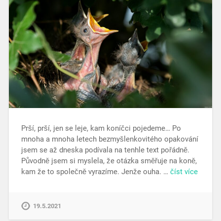
Prší, prší, jen se leje, kam koníčci pojedeme… Po
mnoha a mnoha letech bezmyšlenkovitého opakování
jsem se až dneska podívala na tenhle text pořádně.
Původně jsem si myslela, že otázka směřuje na koně,
kam že to společně vyrazíme. Jenže ouha. …
číst více
19.5.2021