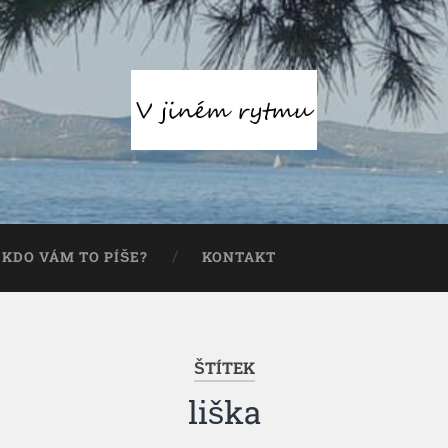
KDO VÁM TO PÍŠE?
KONTAKT
ŠTÍTEK
liška