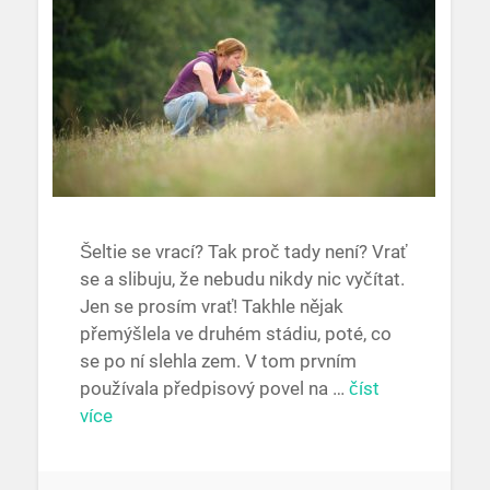
Šeltie se vrací? Tak proč tady není? Vrať
se a slibuju, že nebudu nikdy nic vyčítat.
Jen se prosím vrať! Takhle nějak
přemýšlela ve druhém stádiu, poté, co
se po ní slehla zem. V tom prvním
používala předpisový povel na …
číst
více