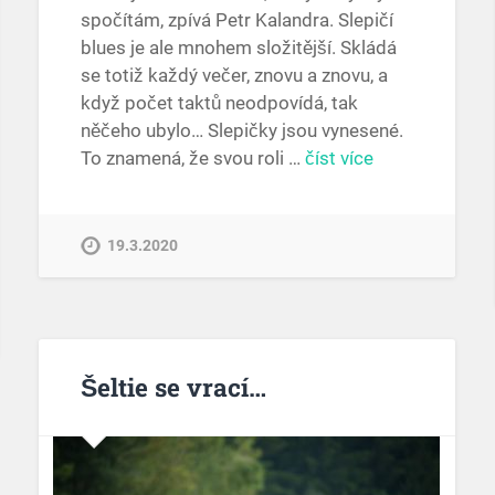
spočítám, zpívá Petr Kalandra. Slepičí
blues je ale mnohem složitější. Skládá
se totiž každý večer, znovu a znovu, a
když počet taktů neodpovídá, tak
něčeho ubylo… Slepičky jsou vynesené.
To znamená, že svou roli …
číst více
19.3.2020
Šeltie se vrací…