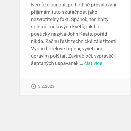
Nemůžu usnout, po hodině převalování
přijímám tuto skutečnost jako
nezvratitelný fakt. Spánek, ten hbitý
splétač makových květů, jak ho
poeticky nazývá John Keats, pořád
nikde. Začnu řešit technické záležitosti.
Vypnu hotelové topení, vyvětrám,
upravím polštář. Zavírač očí, vypravěč
šeptaných uspávanek …
číst více
5.2.2023