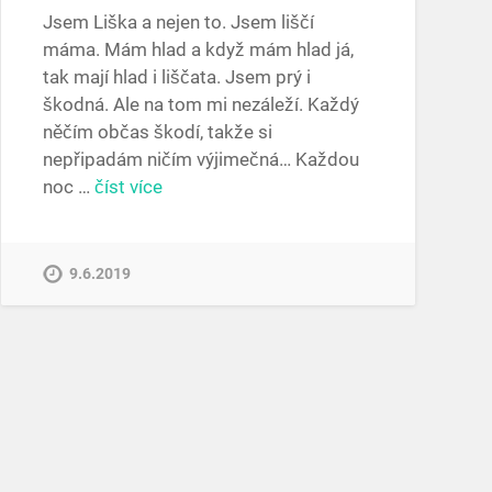
Jsem Liška a nejen to. Jsem liščí
máma. Mám hlad a když mám hlad já,
tak mají hlad i liščata. Jsem prý i
škodná. Ale na tom mi nezáleží. Každý
něčím občas škodí, takže si
nepřipadám ničím výjimečná… Každou
noc …
číst více
9.6.2019