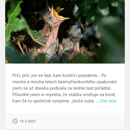
Prší, prší, jen se leje, kam koníčci pojedeme… Po
mnoha a mnoha letech bezmyšlenkovitého opakování
jsem se až dneska podívala na tenhle text pořádně.
Původně jsem si myslela, že otázka směřuje na koně,
kam že to společně vyrazíme. Jenže ouha. …
číst více
19.5.2021