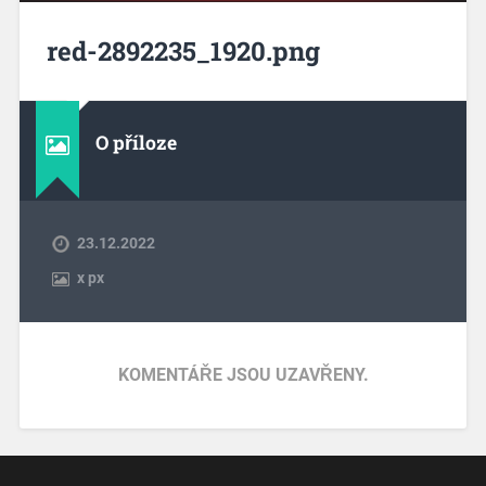
red-2892235_1920.png
O příloze
23.12.2022
x
px
KOMENTÁŘE JSOU UZAVŘENY.