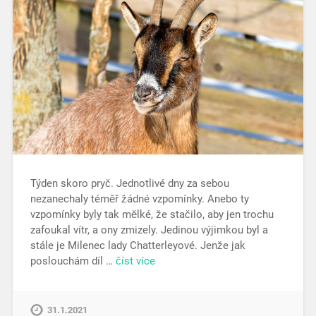
Týden skoro pryč. Jednotlivé dny za sebou
nezanechaly téměř žádné vzpomínky. Anebo ty
vzpomínky byly tak mělké, že stačilo, aby jen trochu
zafoukal vítr, a ony zmizely. Jedinou výjimkou byl a
stále je Milenec lady Chatterleyové. Jenže jak
poslouchám díl …
číst více
31.1.2021