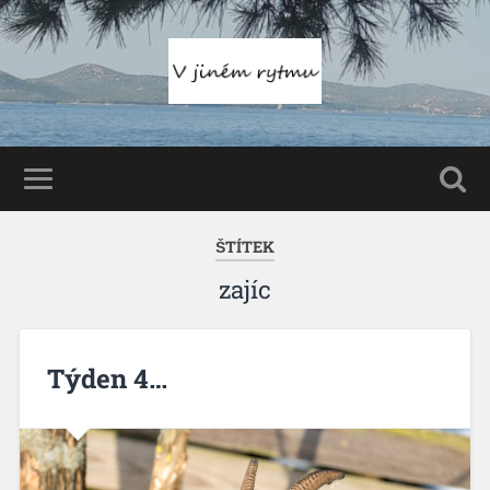
ŠTÍTEK
zajíc
Týden 4…