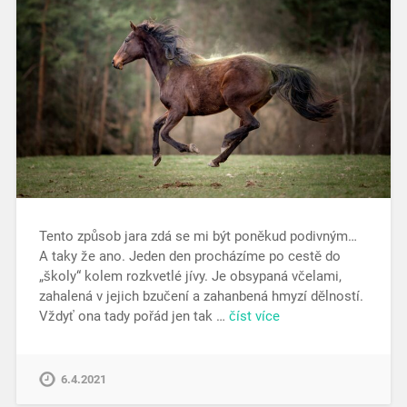
Tento způsob jara zdá se mi být poněkud podivným…
A taky že ano. Jeden den procházíme po cestě do
„školy“ kolem rozkvetlé jívy. Je obsypaná včelami,
zahalená v jejich bzučení a zahanbená hmyzí dělností.
Vždyť ona tady pořád jen tak …
číst více
6.4.2021