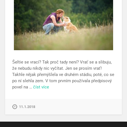
Šeltie se vrací? Tak proč tady není? Vrať se a slibuju,
že nebudu nikdy nic vyčítat. Jen se prosím vrať!
Takhle nějak přemýšlela ve druhém stádiu, poté, co se
po ní slehla zem. V tom prvním používala předpisový
povel na …
číst více
11.1.2018