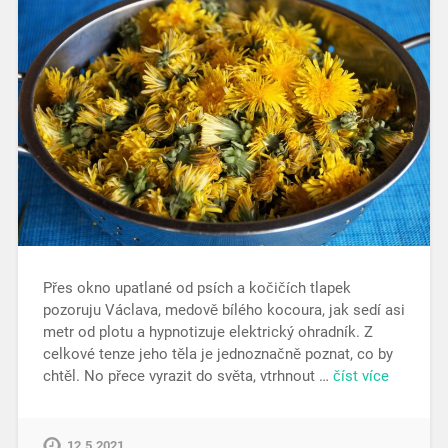
Přes okno upatlané od psích a kočičích tlapek
pozoruju Václava, medově bílého kocoura, jak sedí asi
metr od plotu a hypnotizuje elektrický ohradník. Z
celkové tenze jeho těla je jednoznačně poznat, co by
chtěl. No přece vyrazit do světa, vtrhnout …
číst více
12.5.2021