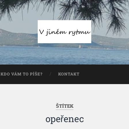
KDO VÁM TO PÍŠE?
KONTAKT
ŠTÍTEK
opeřenec