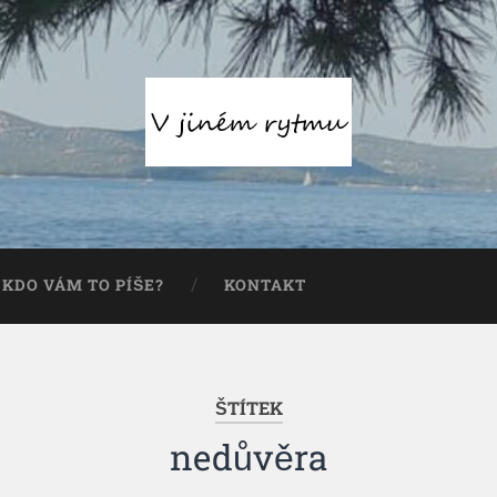
KDO VÁM TO PÍŠE?
KONTAKT
ŠTÍTEK
nedůvěra