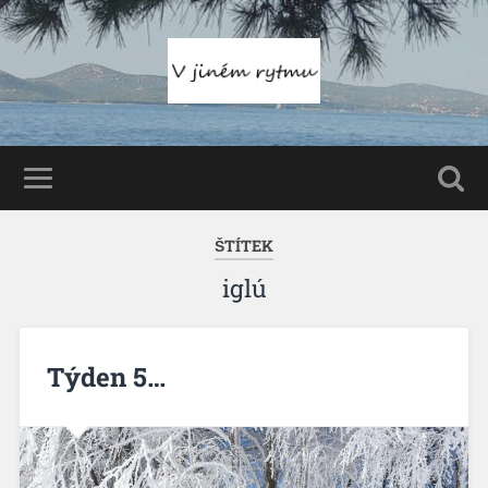
ŠTÍTEK
iglú
Týden 5…