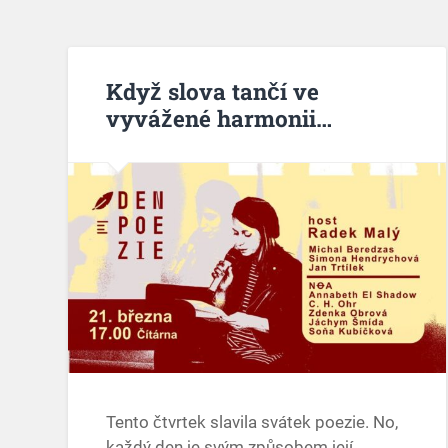
Když slova tančí ve
vyvážené harmonii…
Tento čtvrtek slavila svátek poezie. No,
každý den je svým způsobem její