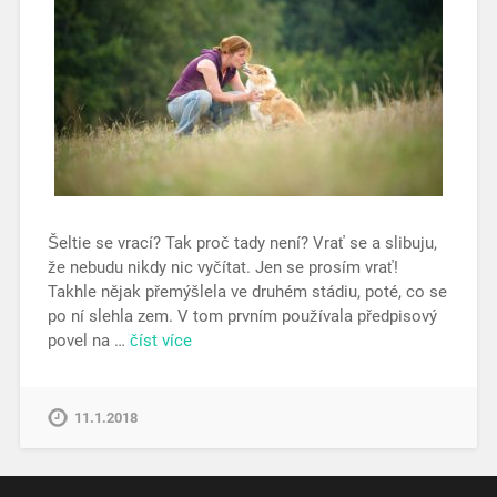
Šeltie se vrací? Tak proč tady není? Vrať se a slibuju,
že nebudu nikdy nic vyčítat. Jen se prosím vrať!
Takhle nějak přemýšlela ve druhém stádiu, poté, co se
po ní slehla zem. V tom prvním používala předpisový
povel na …
číst více
11.1.2018