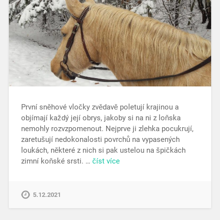
První sněhové vločky zvědavě poletují krajinou a
objímají každý její obrys, jakoby si na ni z loňska
nemohly rozvzpomenout. Nejprve ji zlehka pocukrují,
zaretušují nedokonalosti povrchů na vypasených
loukách, některé z nich si pak ustelou na špičkách
zimní koňské srsti. …
číst více
5.12.2021