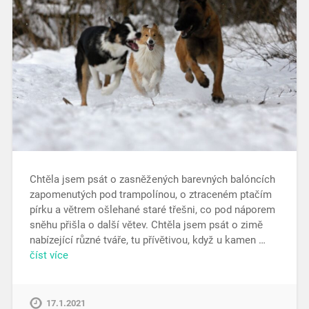
Chtěla jsem psát o zasněžených barevných balóncích
zapomenutých pod trampolínou, o ztraceném ptačím
pírku a větrem ošlehané staré třešni, co pod náporem
sněhu přišla o další větev. Chtěla jsem psát o zimě
nabízející různé tváře, tu přívětivou, když u kamen …
číst více
17.1.2021