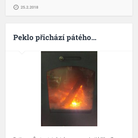
25.2.2018
Peklo přichází pátého…