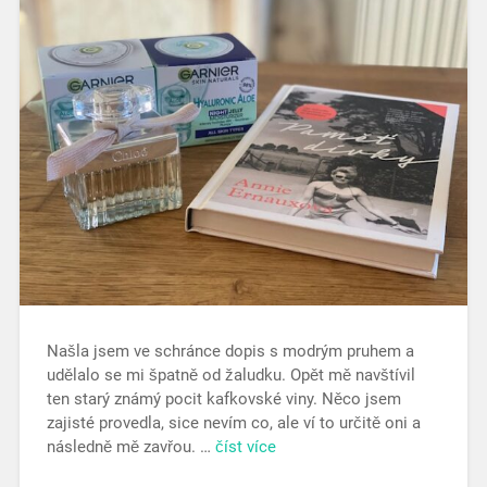
Našla jsem ve schránce dopis s modrým pruhem a
udělalo se mi špatně od žaludku. Opět mě navštívil
ten starý známý pocit kafkovské viny. Něco jsem
zajisté provedla, sice nevím co, ale ví to určitě oni a
následně mě zavřou. …
číst více