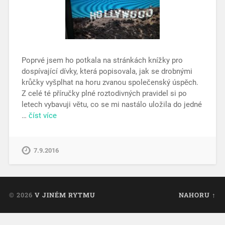
Poprvé jsem ho potkala na stránkách knížky pro
dospívající dívky, která popisovala, jak se drobnými
krůčky vyšplhat na horu zvanou společenský úspěch.
Z celé té příručky plné roztodivných pravidel si po
letech vybavuji větu, co se mi nastálo uložila do jedné
…
číst více
7.9.2016
© 2026
V JINÉM RYTMU
NAHORU ↑